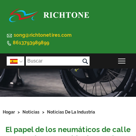

song@richtonetires.com
8613793989899


Alte

Hogar
>
Noticias
>
Noticias De La Industria
El papel de los neumáticos de calle