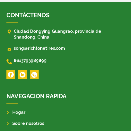
CONTÁCTENOS

Ciudad Dongying Guangrao, provincia de
Shandong, China

song@richtonetires.com

8613793989899
NAVEGACION RAPIDA
Hogar
Sobre nosotros