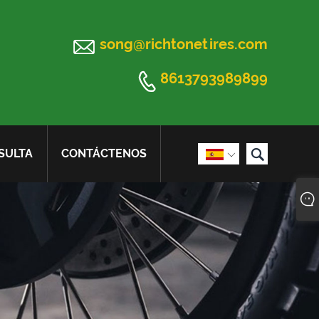

song@richtonetires.com

8613793989899

SULTA
CONTÁCTENOS
