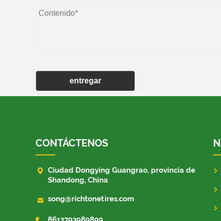
entregar
CONTÁCTENOS
N

Ciudad Dongying Guangrao, provincia de
Shandong, China

song@richtonetires.com

8613793989899