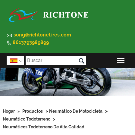

song@richtonetires.com
8613793989899


Alte

>
>
Hogar
>
Productos
Neumático De Motocicleta
Neumático Todoterreno
>
Neumáticos Todoterreno De Alta Calidad