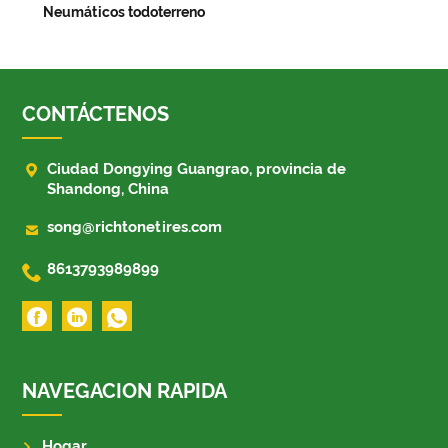
Neumáticos todoterreno
CONTÁCTENOS

Ciudad Dongying Guangrao, provincia de
Shandong, China

song@richtonetires.com

8613793989899
NAVEGACION RAPIDA
Hogar