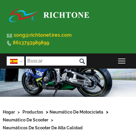

song@richtonetires.com
8613793989899


Alte

>
>
Hogar
>
Productos
Neumático De Motocicleta
Neumático De Scooter
>
Neumáticos De Scooter De Alta Calidad