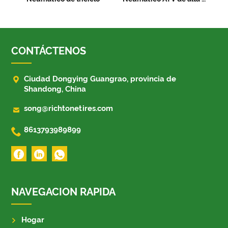
CONTÁCTENOS

Ciudad Dongying Guangrao, provincia de
Shandong, China

song@richtonetires.com

8613793989899
NAVEGACION RAPIDA
Hogar