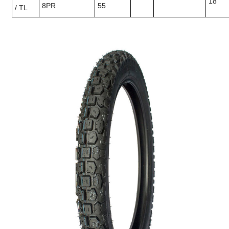
18
8PR
55
/ TL