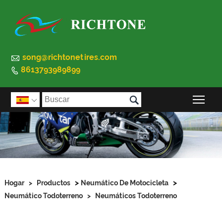

song@richtonetires.com
8613793989899


Alte

>
>
Hogar
>
Productos
Neumático De Motocicleta
Neumático Todoterreno
>
Neumáticos Todoterreno