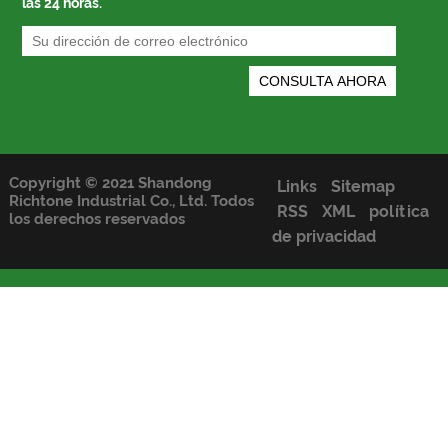
las 24 horas.
Copyright © 2021 Shandong
Links
Sitemap
Richtone Industrial Co., Ltd. Todos
RSS
XML
política
los derechos reservados
de privacidad